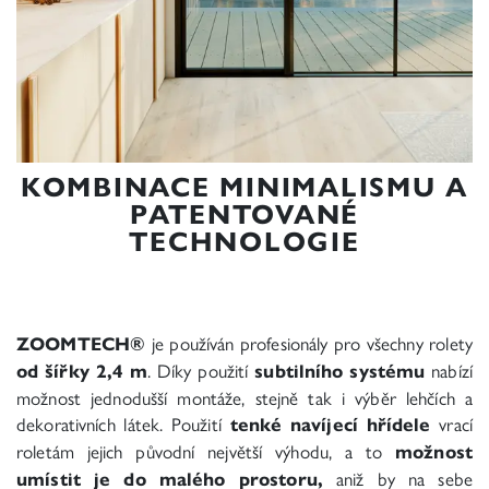
​KOMBINACE MINIMALISMU A
PATENTOVANÉ
TECHNOLOGIE
ZOOMTECH®
je používán profesionály pro všechny rolety
od šířky 2,4 m
. Díky použití
subtilního systému
nabízí
možnost jednodušší montáže, stejně tak i výběr lehčích a
dekorativních látek. Použití
tenké navíjecí hřídele
vrací
roletám jejich původní největší výhodu, a to
možnost
umístit je do malého prostoru,
aniž by na sebe