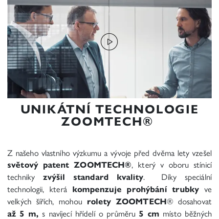
UNIKÁTNÍ TECHNOLOGIE
ZOOMTECH®
Z našeho vlastního výzkumu a vývoje před dvěma lety vzešel
světový patent ZOOMTECH®
, který v oboru stínicí
techniky
zvýšil standard kvality
. Díky speciální
technologii, která
kompenzuje prohýbání trubky
ve
velkých šířích, mohou
rolety ZOOMTECH
® dosahovat
až 5 m,
s navíjecí hřídelí o průměru
5 cm
místo běžných