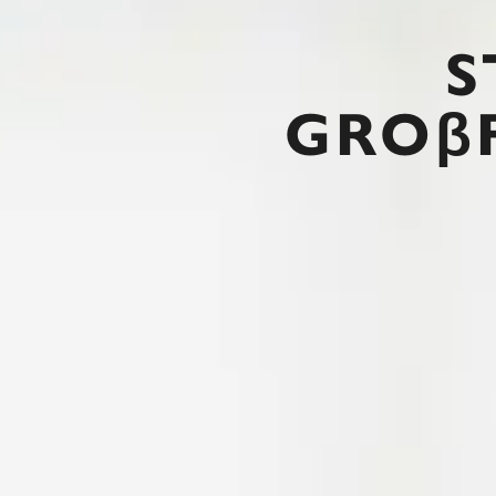
S
GROβ